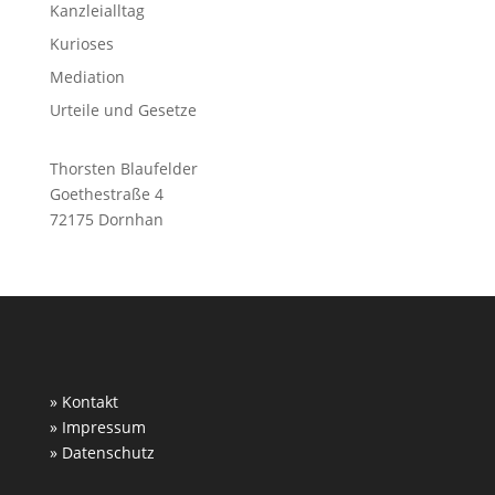
Kanzleialltag
Kurioses
Mediation
Urteile und Gesetze
Thorsten Blaufelder
Goethestraße 4
72175 Dornhan
» Kontakt
» Impressum
» Datenschutz