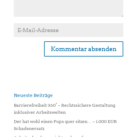
A
l
t
e
r
n
Neueste Beiträge
a
Barrierefreiheit 360° – Rechtssichere Gestaltung
t
inklusiver Arbeitswelten
i
Der hat wohl einen Pups quer sitzen… – 1.000 EUR
v
Schadenersatz
e