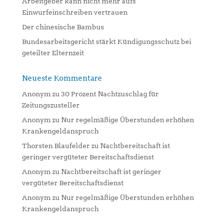
:
Arbeitgeber kann nicht mehr aufs
Einwurfeinschreiben vertrauen
Der chinesische Bambus
Bundesarbeitsgericht stärkt Kündigungsschutz bei
geteilter Elternzeit
Neueste Kommentare
Anonym
zu
30 Prozent Nachtzuschlag für
Zeitungszusteller
Anonym
zu
Nur regelmäßige Überstunden erhöhen
Krankengeldanspruch
Thorsten Blaufelder
zu
Nachtbereitschaft ist
geringer vergüteter Bereitschaftsdienst
Anonym
zu
Nachtbereitschaft ist geringer
vergüteter Bereitschaftsdienst
Anonym
zu
Nur regelmäßige Überstunden erhöhen
Krankengeldanspruch