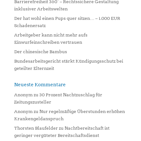
Barrierefreiheit 360° – Rechtssichere Gestaltung
t
inklusiver Arbeitswelten
i
Der hat wohl einen Pups quer sitzen… – 1.000 EUR
v
Schadenersatz
e
:
Arbeitgeber kann nicht mehr aufs
Einwurfeinschreiben vertrauen
Der chinesische Bambus
Bundesarbeitsgericht stärkt Kündigungsschutz bei
geteilter Elternzeit
Neueste Kommentare
Anonym
zu
30 Prozent Nachtzuschlag für
Zeitungszusteller
Anonym
zu
Nur regelmäßige Überstunden erhöhen
Krankengeldanspruch
Thorsten Blaufelder
zu
Nachtbereitschaft ist
geringer vergüteter Bereitschaftsdienst