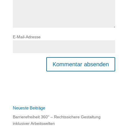
E-Mail-Adresse
A
l
t
e
r
n
Neueste Beiträge
a
Barrierefreiheit 360° – Rechtssichere Gestaltung
t
inklusiver Arbeitswelten
i