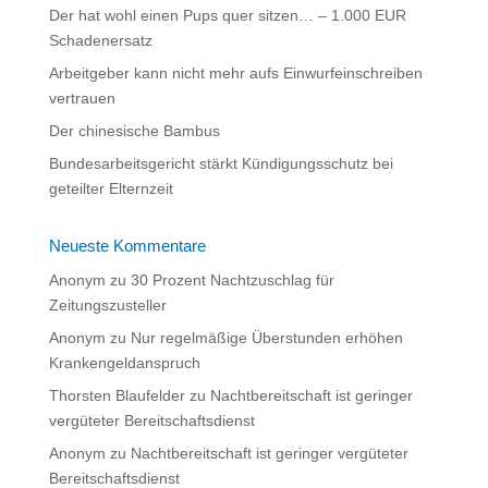
Der hat wohl einen Pups quer sitzen… – 1.000 EUR
v
Schadenersatz
e
:
Arbeitgeber kann nicht mehr aufs Einwurfeinschreiben
vertrauen
Der chinesische Bambus
Bundesarbeitsgericht stärkt Kündigungsschutz bei
geteilter Elternzeit
Neueste Kommentare
Anonym
zu
30 Prozent Nachtzuschlag für
Zeitungszusteller
Anonym
zu
Nur regelmäßige Überstunden erhöhen
Krankengeldanspruch
Thorsten Blaufelder
zu
Nachtbereitschaft ist geringer
vergüteter Bereitschaftsdienst
Anonym
zu
Nachtbereitschaft ist geringer vergüteter
Bereitschaftsdienst