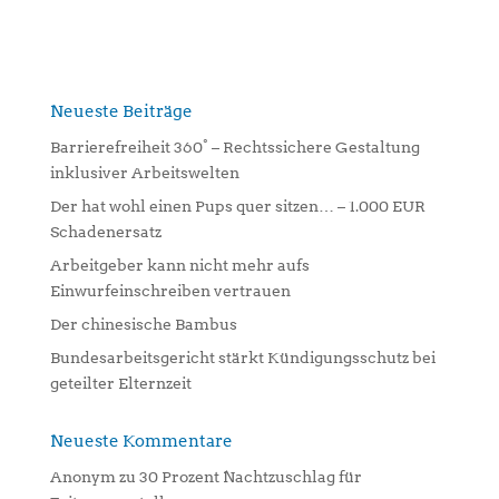
l
t
e
r
n
Neueste Beiträge
a
Barrierefreiheit 360° – Rechtssichere Gestaltung
t
inklusiver Arbeitswelten
i
Der hat wohl einen Pups quer sitzen… – 1.000 EUR
v
Schadenersatz
e
:
Arbeitgeber kann nicht mehr aufs
Einwurfeinschreiben vertrauen
Der chinesische Bambus
Bundesarbeitsgericht stärkt Kündigungsschutz bei
geteilter Elternzeit
Neueste Kommentare
Anonym
zu
30 Prozent Nachtzuschlag für