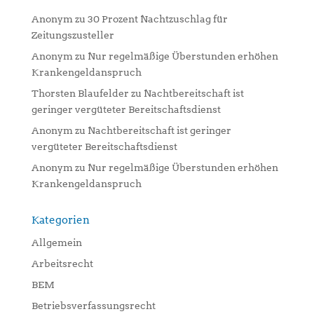
Anonym
zu
30 Prozent Nachtzuschlag für
Zeitungszusteller
Anonym
zu
Nur regelmäßige Überstunden erhöhen
Krankengeldanspruch
Thorsten Blaufelder
zu
Nachtbereitschaft ist
geringer vergüteter Bereitschaftsdienst
Anonym
zu
Nachtbereitschaft ist geringer
vergüteter Bereitschaftsdienst
Anonym
zu
Nur regelmäßige Überstunden erhöhen
Krankengeldanspruch
Kategorien
Allgemein
Arbeitsrecht
BEM
Betriebsverfassungsrecht