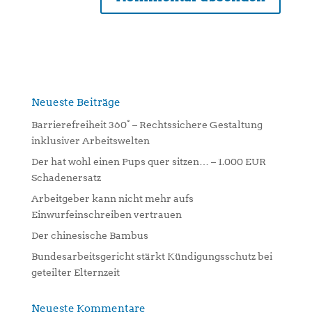
A
l
t
e
r
n
Neueste Beiträge
a
Barrierefreiheit 360° – Rechtssichere Gestaltung
t
inklusiver Arbeitswelten
i
Der hat wohl einen Pups quer sitzen… – 1.000 EUR
v
Schadenersatz
e
:
Arbeitgeber kann nicht mehr aufs
Einwurfeinschreiben vertrauen
Der chinesische Bambus
Bundesarbeitsgericht stärkt Kündigungsschutz bei
geteilter Elternzeit
Neueste Kommentare