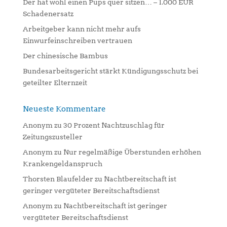
Der hat wohl einen Pups quer sitzen… – 1.000 EUR
v
Schadenersatz
e
:
Arbeitgeber kann nicht mehr aufs
Einwurfeinschreiben vertrauen
Der chinesische Bambus
Bundesarbeitsgericht stärkt Kündigungsschutz bei
geteilter Elternzeit
Neueste Kommentare
Anonym
zu
30 Prozent Nachtzuschlag für
Zeitungszusteller
Anonym
zu
Nur regelmäßige Überstunden erhöhen
Krankengeldanspruch
Thorsten Blaufelder
zu
Nachtbereitschaft ist
geringer vergüteter Bereitschaftsdienst
Anonym
zu
Nachtbereitschaft ist geringer
vergüteter Bereitschaftsdienst