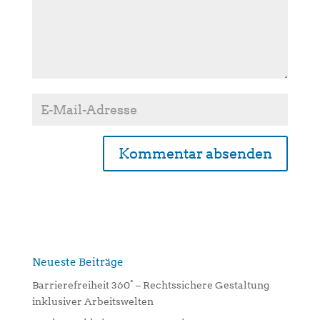
A
l
t
e
r
n
Neueste Beiträge
a
Barrierefreiheit 360° – Rechtssichere Gestaltung
t
inklusiver Arbeitswelten
i