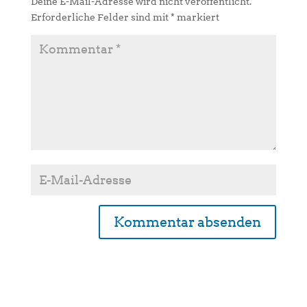
Deine E-Mail-Adresse wird nicht veröffentlicht.
Erforderliche Felder sind mit
*
markiert
A
l
t
e