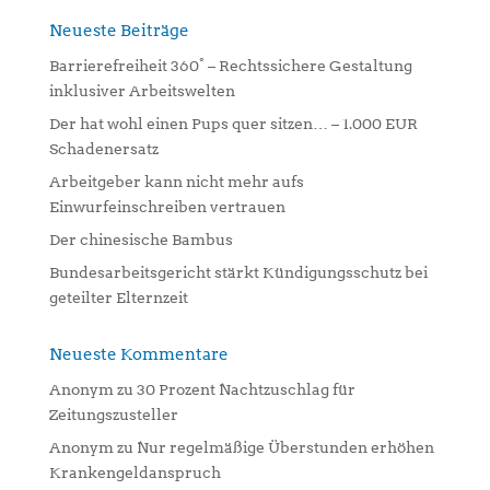
r
n
Neueste Beiträge
a
Barrierefreiheit 360° – Rechtssichere Gestaltung
t
inklusiver Arbeitswelten
i
Der hat wohl einen Pups quer sitzen… – 1.000 EUR
v
Schadenersatz
e
:
Arbeitgeber kann nicht mehr aufs
Einwurfeinschreiben vertrauen
Der chinesische Bambus
Bundesarbeitsgericht stärkt Kündigungsschutz bei
geteilter Elternzeit
Neueste Kommentare
Anonym
zu
30 Prozent Nachtzuschlag für
Zeitungszusteller
Anonym
zu
Nur regelmäßige Überstunden erhöhen
Krankengeldanspruch