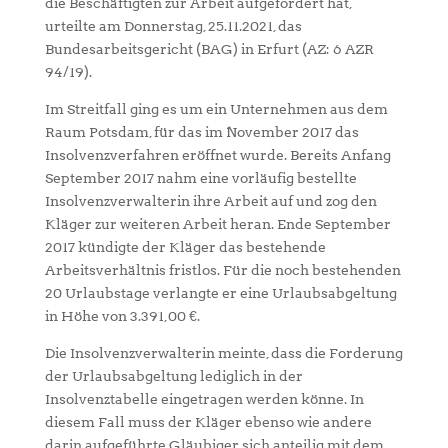
die Beschäftigten zur Arbeit aufgefordert hat,
urteilte am Donnerstag, 25.11.2021, das
Bundesarbeitsgericht (BAG) in Erfurt (AZ: 6 AZR
94/19).
Im Streitfall ging es um ein Unternehmen aus dem
Raum Potsdam, für das im November 2017 das
Insolvenzverfahren eröffnet wurde. Bereits Anfang
September 2017 nahm eine vorläufig bestellte
Insolvenzverwalterin ihre Arbeit auf und zog den
Kläger zur weiteren Arbeit heran. Ende September
2017 kündigte der Kläger das bestehende
Arbeitsverhältnis fristlos. Für die noch bestehenden
20 Urlaubstage verlangte er eine Urlaubsabgeltung
in Höhe von 3.391,00 €.
Die Insolvenzverwalterin meinte, dass die Forderung
der Urlaubsabgeltung lediglich in der
Insolvenztabelle eingetragen werden könne. In
diesem Fall muss der Kläger ebenso wie andere
darin aufgeführte Gläubiger sich anteilig mit dem