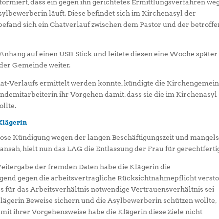
nformiert, dass ein gegen ihn gerichtetes Ermittlungsverfahren we
sylbewerberin läuft. Diese befindet sich im Kirchenasyl der
fand sich ein Chatverlauf zwischen dem Pastor und der betroff
Anhang auf einen USB-Stick und leitete diesen eine Woche später
der Gemeinde weiter.
at-Verlaufs ermittelt werden konnte, kündigte die Kirchengemei
indemitarbeiterin ihr Vorgehen damit, dass sie die im Kirchenasyl
llte.
Klägerin
lose Kündigung wegen der langen Beschäftigungszeit und mangel
sah, hielt nun das LAG die Entlassung der Frau für gerechtfertig
eitergabe der fremden Daten habe die Klägerin die
gend gegen die arbeitsvertragliche Rücksichtnahmepflicht verst
as für das Arbeitsverhältnis notwendige Vertrauensverhältnis sei
Klägerin Beweise sichern und die Asylbewerberin schützen wollte,
 mit ihrer Vorgehensweise habe die Klägerin diese Ziele nicht