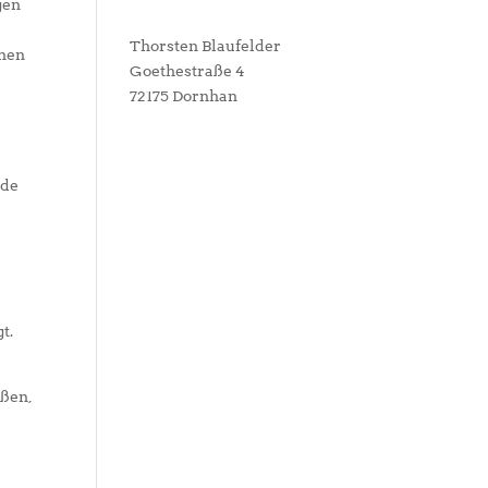
gen
Thorsten Blaufelder
enen
Goethestraße 4
72175 Dornhan
nde
s
t.
oßen,