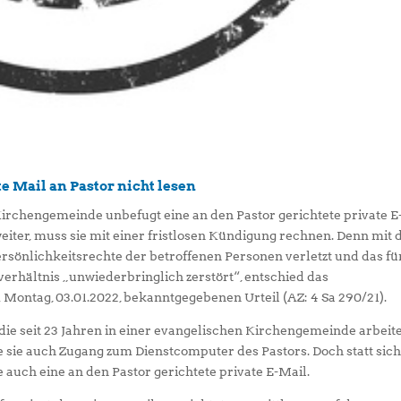
 Mail an Pastor nicht lesen
Kirchengemeinde unbefugt eine an den Pastor gerichtete private E
weiter, muss sie mit einer fristlosen Kündigung rechnen. Denn mit 
sönlichkeitsrechte der betroffenen Personen verletzt und das fü
erhältnis „unwiederbringlich zerstört“, entschied das
Montag, 03.01.2022, bekanntgegebenen Urteil (AZ: 4 Sa 290/21).
die seit 23 Jahren in einer evangelischen Kirchengemeinde arbeite
sie auch Zugang zum Dienstcomputer des Pastors. Doch statt sic
 auch eine an den Pastor gerichtete private E-Mail.