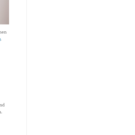
chen
g
.
end
.