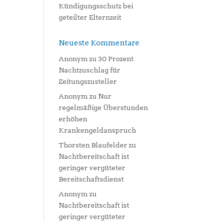
Kündigungsschutz bei
geteilter Elternzeit
Neueste Kommentare
Anonym
zu
30 Prozent
Nachtzuschlag für
Zeitungszusteller
Anonym
zu
Nur
regelmäßige Überstunden
erhöhen
Krankengeldanspruch
Thorsten Blaufelder
zu
Nachtbereitschaft ist
geringer vergüteter
Bereitschaftsdienst
Anonym
zu
Nachtbereitschaft ist
geringer vergüteter