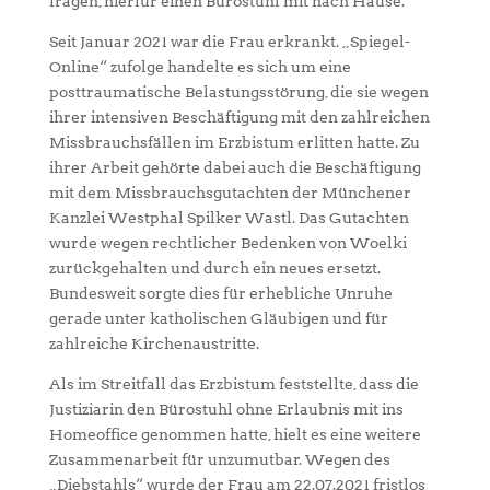
fragen, hierfür einen Bürostuhl mit nach Hause.
Seit Januar 2021 war die Frau erkrankt. „Spiegel-
Online“ zufolge handelte es sich um eine
posttraumatische Belastungsstörung, die sie wegen
ihrer intensiven Beschäftigung mit den zahlreichen
Missbrauchsfällen im Erzbistum erlitten hatte. Zu
ihrer Arbeit gehörte dabei auch die Beschäftigung
mit dem Missbrauchsgutachten der Münchener
Kanzlei Westphal Spilker Wastl. Das Gutachten
wurde wegen rechtlicher Bedenken von Woelki
zurückgehalten und durch ein neues ersetzt.
Bundesweit sorgte dies für erhebliche Unruhe
gerade unter katholischen Gläubigen und für
zahlreiche Kirchenaustritte.
Als im Streitfall das Erzbistum feststellte, dass die
Justiziarin den Bürostuhl ohne Erlaubnis mit ins
Homeoffice genommen hatte, hielt es eine weitere
Zusammenarbeit für unzumutbar. Wegen des
„Diebstahls“ wurde der Frau am 22.07.2021 fristlos