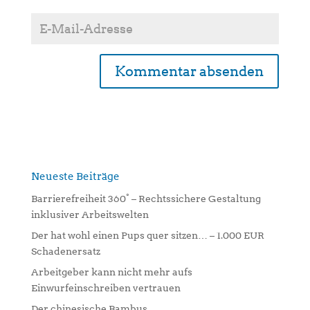
A
l
t
e
r
n
Neueste Beiträge
a
Barrierefreiheit 360° – Rechtssichere Gestaltung
t
inklusiver Arbeitswelten
i
Der hat wohl einen Pups quer sitzen… – 1.000 EUR
v
Schadenersatz
e
:
Arbeitgeber kann nicht mehr aufs
Einwurfeinschreiben vertrauen
Der chinesische Bambus