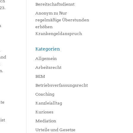
uch
Bereitschaftsdienst
23.
Anonym
zu
Nur
regelmäßige Überstunden
n
erhöhen
Krankengeldanspruch
Kategorien
n
and
Allgemein
t
Arbeitsrecht
n.
BEM
Betriebsverfassungsrecht
Coaching
ate
Kanzleialltag
Kurioses
ist
Mediation
Urteile und Gesetze