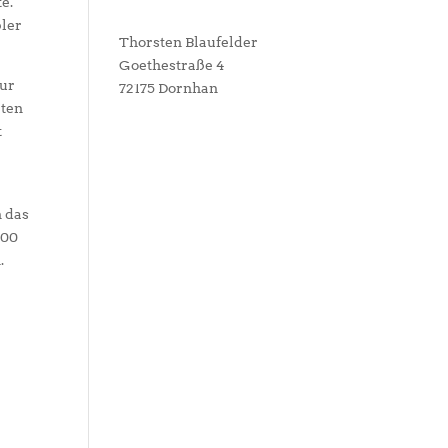
e.
bler
Thorsten Blaufelder
Goethestraße 4
zur
72175 Dornhan
rten
t
n das
,00
.