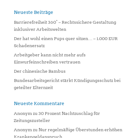
r
n
Neueste Beiträge
a
Barrierefreiheit 360° – Rechtssichere Gestaltung
t
inklusiver Arbeitswelten
i
Der hat wohl einen Pups quer sitzen… – 1.000 EUR
v
Schadenersatz
e
:
Arbeitgeber kann nicht mehr aufs
Einwurfeinschreiben vertrauen
Der chinesische Bambus
Bundesarbeitsgericht stärkt Kündigungsschutz bei
geteilter Elternzeit
Neueste Kommentare
Anonym
zu
30 Prozent Nachtzuschlag für
Zeitungszusteller
Anonym
zu
Nur regelmäßige Überstunden erhöhen
Krankengeldanspruch