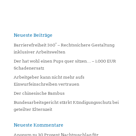
l
t
e
r
n
Neueste Beiträge
a
Barrierefreiheit 360° – Rechtssichere Gestaltung
t
inklusiver Arbeitswelten
i
Der hat wohl einen Pups quer sitzen… – 1.000 EUR
v
Schadenersatz
e
:
Arbeitgeber kann nicht mehr aufs
Einwurfeinschreiben vertrauen
Der chinesische Bambus
Bundesarbeitsgericht stärkt Kündigungsschutz bei
geteilter Elternzeit
Neueste Kommentare
Anonym
zu
30 Prozent Nachtzuschlag für