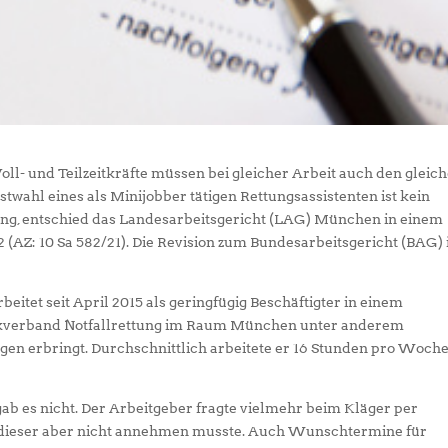
ll- und Teilzeitkräfte müssen bei gleicher Arbeit auch den gleic
stwahl eines als Minijobber tätigen Rettungsassistenten ist kein
ung, entschied das Landesarbeitsgericht (LAG) München in einem
2 (AZ: 10 Sa 582/21). Die Revision zum Bundesarbeitsgericht (BAG) 
beitet seit April 2015 als geringfügig Beschäftigter in einem
kverband Notfallrettung im Raum München unter anderem
en erbringt. Durchschnittlich arbeitete er 16 Stunden pro Woche
ab es nicht. Der Arbeitgeber fragte vielmehr beim Kläger per
ie dieser aber nicht annehmen musste. Auch Wunschtermine für