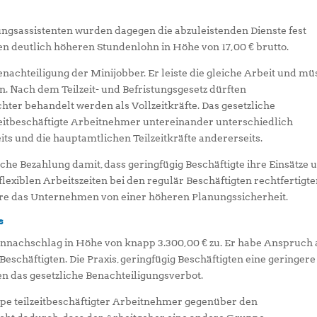
tungsassistenten wurden dagegen die abzuleistenden Dienste fest
en deutlich höheren Stundenlohn in Höhe von 17,00 € brutto.
enachteiligung der Minijobber. Er leiste die gleiche Arbeit und mü
. Nach dem Teilzeit- und Befristungsgesetz dürften
chter behandelt werden als Vollzeitkräfte. Das gesetzliche
zeitbeschäftigte Arbeitnehmer untereinander unterschiedlich
its und die hauptamtlichen Teilzeitkräfte andererseits.
he Bezahlung damit, dass geringfügig Beschäftigte ihre Einsätze 
 flexiblen Arbeitszeiten bei den regulär Beschäftigten rechtfertigt
iere das Unternehmen von einer höheren Planungssicherheit.
s
nnachschlag in Höhe von knapp 3.300,00 € zu. Er habe Anspruch 
eschäftigten. Die Praxis, geringfügig Beschäftigten eine geringere
en das gesetzliche Benachteiligungsverbot.
pe teilzeitbeschäftigter Arbeitnehmer gegenüber den