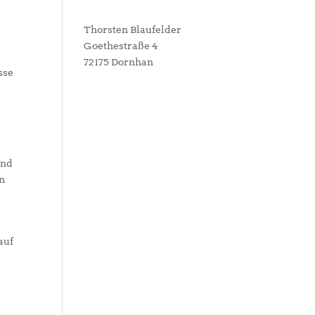
Thorsten Blaufelder
Goethestraße 4
72175 Dornhan
sse
und
en
auf