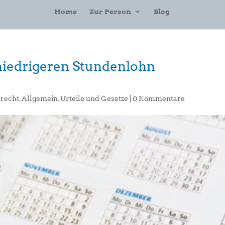
Home
Zur Person
Blog
niedrigeren Stundenlohn
srecht
,
Allgemein
,
Urteile und Gesetze
|
0 Kommentare