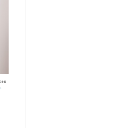
chen
g
.