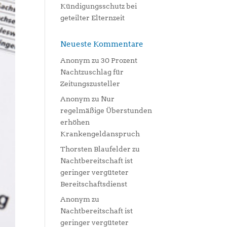
Kündigungsschutz bei
geteilter Elternzeit
Neueste Kommentare
Anonym
zu
30 Prozent
Nachtzuschlag für
Zeitungszusteller
Anonym
zu
Nur
regelmäßige Überstunden
erhöhen
Krankengeldanspruch
Thorsten Blaufelder
zu
Nachtbereitschaft ist
geringer vergüteter
Bereitschaftsdienst
Anonym
zu
Nachtbereitschaft ist
geringer vergüteter