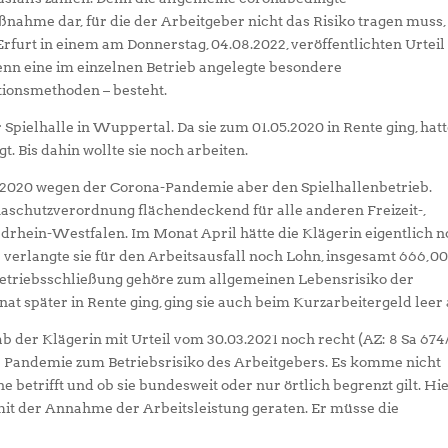
ßnahme dar, für die der Arbeitgeber nicht das Risiko tragen muss,
rfurt in einem am Donnerstag, 04.08.2022, veröffentlichten Urteil
wenn eine im einzelnen Betrieb angelegte besondere
tionsmethoden – besteht.
 Spielhalle in Wuppertal. Da sie zum 01.05.2020 in Rente ging, hatt
. Bis dahin wollte sie noch arbeiten.
.2020 wegen der Corona-Pandemie aber den Spielhallenbetrieb.
aschutzverordnung flächendeckend für alle anderen Freizeit-,
rdrhein-Westfalen. Im Monat April hätte die Klägerin eigentlich 
verlangte sie für den Arbeitsausfall noch Lohn, insgesamt 666,00
 Betriebsschließung gehöre zum allgemeinen Lebensrisiko der
nat später in Rente ging, ging sie auch beim Kurzarbeitergeld leer 
 der Klägerin mit Urteil vom 30.03.2021 noch recht (AZ: 8 Sa 674
e Pandemie zum Betriebsrisiko des Arbeitgebers. Es komme nicht
e betrifft und ob sie bundesweit oder nur örtlich begrenzt gilt. Hi
 mit der Annahme der Arbeitsleistung geraten. Er müsse die