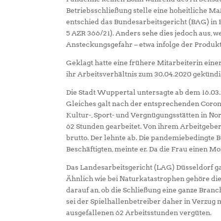
Betriebsschließung stelle eine hoheitliche Ma
entschied das Bundesarbeitsgericht (BAG) in E
5 AZR 366/21). Anders sehe dies jedoch aus, 
Ansteckungsgefahr – etwa infolge der Produk
Geklagt hatte eine frühere Mitarbeiterin einer
ihr Arbeitsverhältnis zum 30.04.2020 gekündigt
Die Stadt Wuppertal untersagte ab dem 16.03
Gleiches galt nach der entsprechenden Coron
Kultur-, Sport- und Vergnügungsstätten in No
62 Stunden gearbeitet. Von ihrem Arbeitgeber 
brutto. Der lehnte ab. Die pandemiebedingte
Beschäftigten, meinte er. Da die Frau einen Mo
Das Landesarbeitsgericht (LAG) Düsseldorf gab
Ähnlich wie bei Naturkatastrophen gehöre di
darauf an, ob die Schließung eine ganze Branch
sei der Spielhallenbetreiber daher in Verzug
ausgefallenen 62 Arbeitsstunden vergüten.