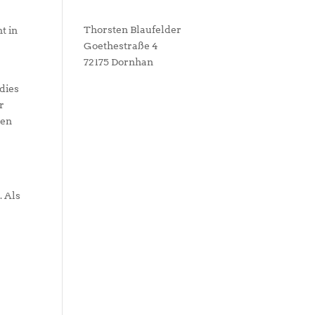
Thorsten Blaufelder
t in
Goethestraße 4
72175 Dornhan
dies
r
den
. Als