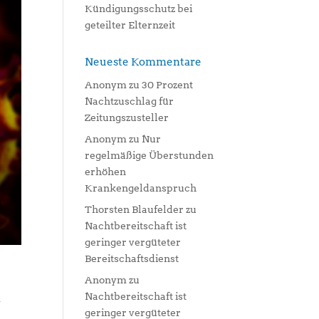
Kündigungsschutz bei
geteilter Elternzeit
Neueste Kommentare
Anonym
zu
30 Prozent
Nachtzuschlag für
Zeitungszusteller
Anonym
zu
Nur
regelmäßige Überstunden
erhöhen
Krankengeldanspruch
Thorsten Blaufelder
zu
Nachtbereitschaft ist
geringer vergüteter
Bereitschaftsdienst
Anonym
zu
Nachtbereitschaft ist
-
geringer vergüteter