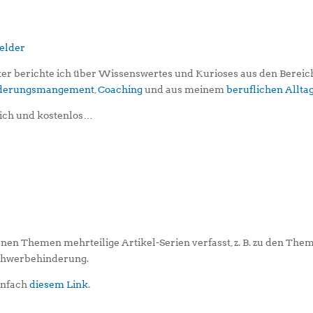
er berichte ich über Wissenswertes und Kurioses aus den Berei
iederungsmangement
,
Coaching
und aus meinem
beruflichen Allta
ich und kostenlos…
enen Themen mehrteilige Artikel-Serien verfasst, z. B. zu den The
Schwerbehinderung.
einfach
diesem Link
.