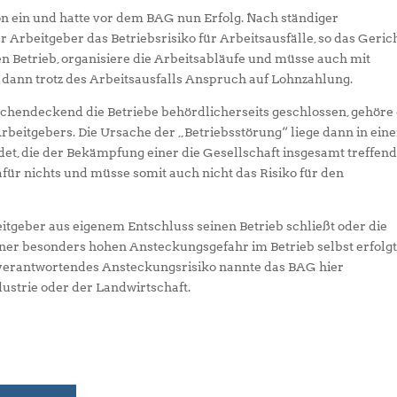
on ein und hatte vor dem BAG nun Erfolg. Nach ständiger
rbeitgeber das Betriebsrisiko für Arbeitsausfälle, so das Gerich
en Betrieb, organisiere die Arbeitsabläufe und müsse auch mit
n dann trotz des Arbeitsausfalls Anspruch auf Lohnzahlung.
endeckend die Betriebe behördlicherseits geschlossen, gehöre 
eitgebers. Die Ursache der „Betriebsstörung“ liege dann in eine
, die der Bekämpfung einer die Gesellschaft insgesamt treffen
für nichts und müsse somit auch nicht das Risiko für den
itgeber aus eigenem Entschluss seinen Betrieb schließt oder die
er besonders hohen Ansteckungsgefahr im Betrieb selbst erfolgt
u verantwortendes Ansteckungsrisiko nannte das BAG hier
ustrie oder der Landwirtschaft.