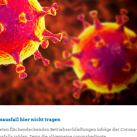
sausfall hier nicht tragen
eten flächendeckenden Betriebsschließungen infolge der Corona
falls zahlen. Denn die allgemeine coronabedingte