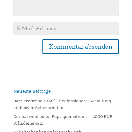
A
l
t
e
r
n
Neueste Beiträge
a
Barrierefreiheit 360° – Rechtssichere Gestaltung
t
inklusiver Arbeitswelten
i
Der hat wohl einen Pups quer sitzen… – 1.000 EUR
v
Schadenersatz
e
: