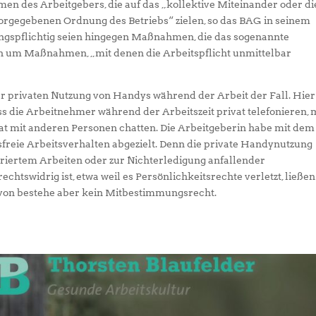
n des Arbeitgebers, die auf das „kollektive Miteinander oder di
rgegebenen Ordnung des Betriebs“ zielen, so das BAG in seinem
ngspflichtig seien hingegen Maßnahmen, die das sogenannte
ich um Maßnahmen, „mit denen die Arbeitspflicht unmittelbar
der privaten Nutzung von Handys während der Arbeit der Fall. Hier
s die Arbeitnehmer während der Arbeitszeit privat telefonieren, 
at mit anderen Personen chatten. Die Arbeitgeberin habe mit dem
sfreie Arbeitsverhalten abgezielt. Denn die private Handynutzung
iertem Arbeiten oder zur Nichterledigung anfallender
chtswidrig ist, etwa weil es Persönlichkeitsrechte verletzt, ließen
avon bestehe aber kein Mitbestimmungsrecht.