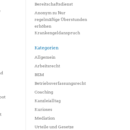
Bereitschaftsdienst
r
Anonym
zu
Nur
regelmäßige Überstunden
erhöhen
Krankengeldanspruch
e
Kategorien
Allgemein
Arbeitsrecht
nd
BEM
Betriebsverfassungsrecht
Coaching
bot
Kanzleialltag
Kurioses
t
Mediation
Urteile und Gesetze