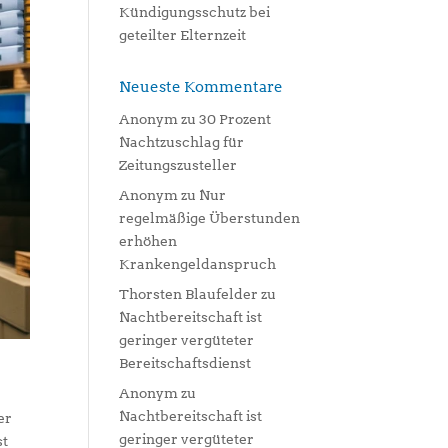
Kündigungsschutz bei
geteilter Elternzeit
Neueste Kommentare
Anonym
zu
30 Prozent
Nachtzuschlag für
Zeitungszusteller
Anonym
zu
Nur
regelmäßige Überstunden
erhöhen
Krankengeldanspruch
Thorsten Blaufelder
zu
Nachtbereitschaft ist
geringer vergüteter
Bereitschaftsdienst
Anonym
zu
Nachtbereitschaft ist
er
geringer vergüteter
st