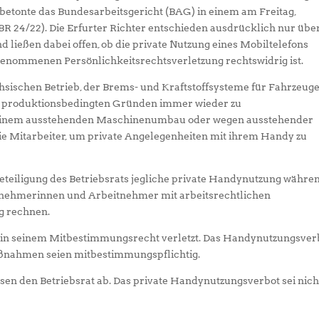
betonte das Bundesarbeitsgericht (BAG) in einem am Freitag,
 ABR 24/22). Die Erfurter Richter entschieden ausdrücklich nur übe
 ließen dabei offen, ob die private Nutzung eines Mobiltelefons
genommenen Persönlichkeitsrechtsverletzung rechtswidrig ist.
hsischen Betrieb, der Brems- und Kraftstoffsysteme für Fahrzeug
es produktionsbedingten Gründen immer wieder zu
i einem ausstehenden Maschinenumbau oder wegen ausstehender
die Mitarbeiter, um private Angelegenheiten mit ihrem Handy zu
Beteiligung des Betriebsrats jegliche private Handynutzung währe
itnehmerinnen und Arbeitnehmer mit arbeitsrechtlichen
g rechnen.
g in seinem Mitbestimmungsrecht verletzt. Das Handynutzungsver
Maßnahmen seien mitbestimmungspflichtig.
sen den Betriebsrat ab. Das private Handynutzungsverbot sei nich