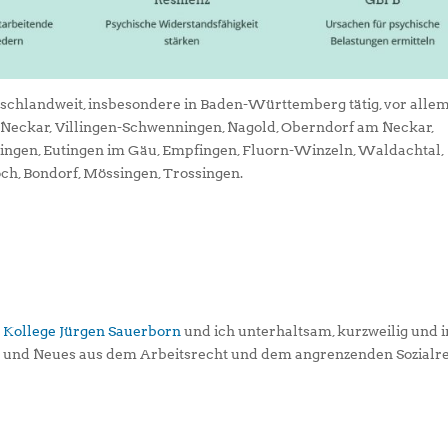
tschlandweit, insbesondere in Baden-Württemberg tätig, vor alle
m Neckar, Villingen-Schwenningen, Nagold, Oberndorf am Neckar,
ningen, Eutingen im Gäu, Empfingen, Fluorn-Winzeln, Waldachtal,
och, Bondorf, Mössingen, Trossingen.
 Kollege Jürgen Sauerborn
und ich unterhaltsam, kurzweilig und i
s und Neues aus dem Arbeitsrecht und dem angrenzenden Sozialr