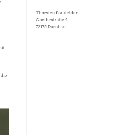
e
Thorsten Blaufelder
Goethestraße 4
72175 Dornhan
mit
 die