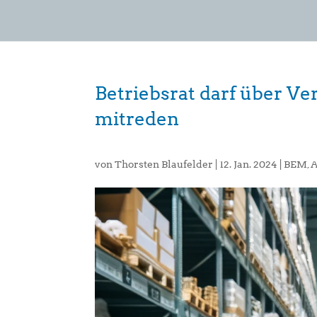
Betriebsrat darf über V
mitreden
von
Thorsten Blaufelder
|
12. Jan. 2024
|
BEM
,
A