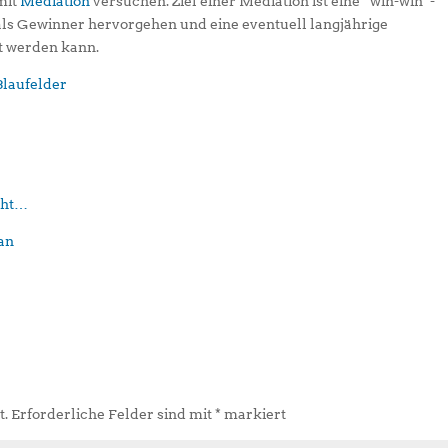
 mit
Mediation
versuchen. Ziel einer Mediation ist eine “win-win”-
 als Gewinner hervorgehen und eine eventuell langjährige
t werden kann.
eht…
t.
Erforderliche Felder sind mit
*
markiert