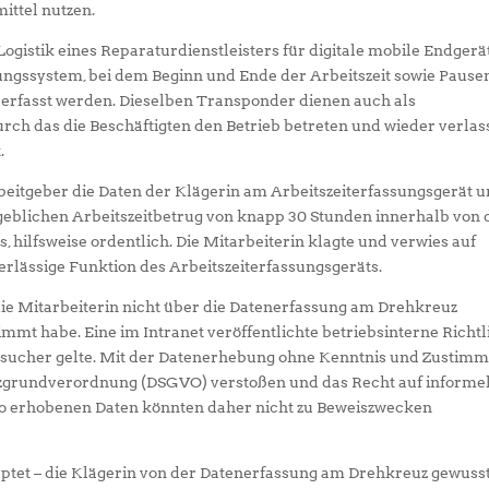
ittel nutzen.
Logistik eines Reparaturdienstleisters für digitale mobile Endgerä
ungssystem, bei dem Beginn und Ende der Arbeitszeit sowie Pause
erfasst werden. Dieselben Transponder dienen auch als
urch das die Beschäftigten den Betrieb betreten und wieder verlas
.
beitgeber die Daten der Klägerin am Arbeitszeiterfassungsgerät 
eblichen Arbeitszeitbetrug von knapp 30 Stunden innerhalb von 
, hilfsweise ordentlich. Die Mitarbeiterin klagte und verwies auf
rlässige Funktion des Arbeitszeiterfassungsgeräts.
ie Mitarbeiterin nicht über die Datenerfassung am Drehkreuz
immt habe. Eine im Intranet veröffentlichte betriebsinterne Richtl
r Besucher gelte. Mit der Datenerhebung ohne Kenntnis und Zustim
zgrundverordnung (DSGVO) verstoßen und das Recht auf informe
 so erhobenen Daten könnten daher nicht zu Beweiszwecken
ptet – die Klägerin von der Datenerfassung am Drehkreuz gewuss