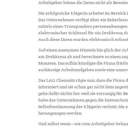
Arbeitgeber könne die Daten nicht als Beweism
Die erfolgreiche Klägerin arbeitet im Bereich 
Das Unternehmen verfügt über ein Zeiterfass
mittels eines Transponders personenbezogen 
elektronischer Schlüssel für ein Drehkreuz, d
Auch diese Daten wurden elektronisch erfasst
Auf einen anonymen Hinweis hin glich der Ar
am Drehkreuz ab und berechnete so einen ang
Monaten. Daraufhin kündigte die Firma fristlos
aushäusige Arbeitsaufgaben sowie eine unzuve
Das LAG Chemnitz rügte nun, dass die Firma d
informiert und sie schon gar nicht dem zugest
gebe dafür nichts her, weil sie vorrangig fü
habe das Unternehmen gegen die Datenschut
Selbstbestimmung der Klägerin verletzt. Die
herangezogen werden.
Und selbst wenn – wie vom Arbeitgeber behau