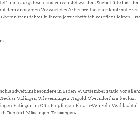
ittel“ auch ausgelesen und verwendet werden. Zuvor hätte hier der
mit dem anonymen Vorwurf des Arbeitszeitbetrugs konfrontieren
 Chemnitzer Richter in ihrem jetzt schriftlich veröffentlichten Urte
om
tschlandweit, insbesondere in Baden-Württemberg tätig, vor alle
m Neckar, Villingen-Schwenningen, Nagold, Oberndorf am Neckar,
ningen, Eutingen im Gäu, Empfingen, Fluorn-Winzeln, Waldachtal,
och, Bondorf, Mössingen, Trossingen.