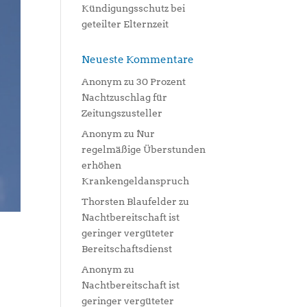
Kündigungsschutz bei
geteilter Elternzeit
Neueste Kommentare
Anonym
zu
30 Prozent
Nachtzuschlag für
Zeitungszusteller
Anonym
zu
Nur
regelmäßige Überstunden
erhöhen
Krankengeldanspruch
Thorsten Blaufelder
zu
Nachtbereitschaft ist
geringer vergüteter
Bereitschaftsdienst
Anonym
zu
Nachtbereitschaft ist
geringer vergüteter