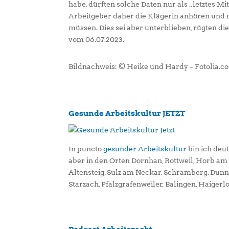
habe, dürften solche Daten nur als „letztes M
Arbeitgeber daher die Klägerin anhören und 
müssen. Dies sei aber unterblieben, rügten die
vom 06.07.2023.
Bildnachweis: © Heike und Hardy – Fotolia.c
Gesunde Arbeitskultur JETZT
In puncto
gesunder Arbeitskultur
bin ich deu
aber in den Orten Dornhan, Rottweil, Horb a
Altensteig, Sulz am Neckar, Schramberg, Dun
Starzach, Pfalzgrafenweiler, Balingen, Haigerl