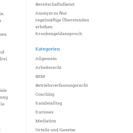
Bereitschaftsdienst
Anonym
zu
Nur
te.
regelmäßige Überstunden
n
erhöhen
Krankengeldanspruch
sen.
Kategorien
und
Allgemein
drei
Arbeitsrecht
BEM
Betriebsverfassungsrecht
inie
Coaching
mung
Kanzleialltag
lle
Kurioses
Mediation
t
Urteile und Gesetze