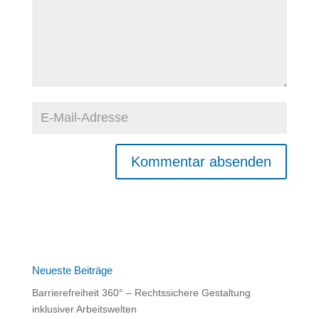
A
l
t
e
r
n
Neueste Beiträge
a
Barrierefreiheit 360° – Rechtssichere Gestaltung
t
inklusiver Arbeitswelten
i