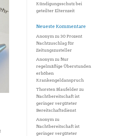
Kündigungsschutz bei
geteilter Elternzeit
Neueste Kommentare
Anonym
zu
30 Prozent
Nachtzuschlag für
Zeitungszusteller
Anonym
zu
Nur
regelmäßige Überstunden
erhöhen
Krankengeldanspruch
Thorsten Blaufelder
zu
Nachtbereitschaft ist
geringer vergüteter
Bereitschaftsdienst
Anonym
zu
Nachtbereitschaft ist
t
geringer vergüteter