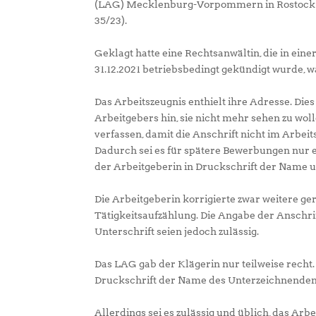
(LAG) Mecklenburg-Vorpommern in Rostock in 
35/23).
Geklagt hatte eine Rechtsanwältin, die in eine
31.12.2021 betriebsbedingt gekündigt wurde, w
Das Arbeitszeugnis enthielt ihre Adresse. Die
Arbeitgebers hin, sie nicht mehr sehen zu wol
verfassen, damit die Anschrift nicht im Arbei
Dadurch sei es für spätere Bewerbungen nur e
der Arbeitgeberin in Druckschrift der Name un
Die Arbeitgeberin korrigierte zwar weitere g
Tätigkeitsaufzählung. Die Angabe der Anschrif
Unterschrift seien jedoch zulässig.
Das LAG gab der Klägerin nur teilweise recht.
Druckschrift der Name des Unterzeichnenden 
Allerdings sei es zulässig und üblich, das Ar