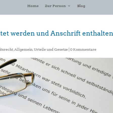
Home
Zur Person
Blog
ltet werden und Anschrift enthalte
itsrecht
,
Allgemein
,
Urteile und Gesetze
|
0 Kommentare