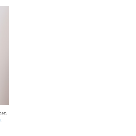
chen
g
.