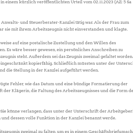
einem kürzlich veröffentlichten Urteil vom 02.11.2023 (AZ: 5 Sa
r Anwalts- und Steuerberater-Kanzlei tätig war. Als der Frau zum
ar sie mit ihrem Arbeitszeugnis nicht einverstanden und klagte.
s weise auf eine postalische Zustellung und den Willen des
len. Es wäre besser gewesen, ein persönliches Anschreiben zu
tszeugnis steht. Außerdem sei das Zeugnis zweimal gefaltet worden
ingeschränkt kopierfähig. Schließlich müssten unter der Untersc
d die Stellung in der Kanzlei aufgeführt werden.
erügte Fehler, wie das Datum und eine bündige Formatierung der
t der Klägerin, die Faltung des Arbeitszeugnisses und die Form d
 Sie könne verlangen, dass unter der Unterschrift der Arbeitgeberi
und dessen volle Funktion in der Kanzlei benannt werde.
beitszeugnis zweimal zu falten, um es in einem Geschäftsbriefumsch