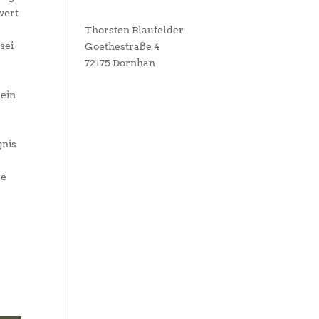
wert
Thorsten Blaufelder
sei
Goethestraße 4
72175 Dornhan
 ein
gnis
le