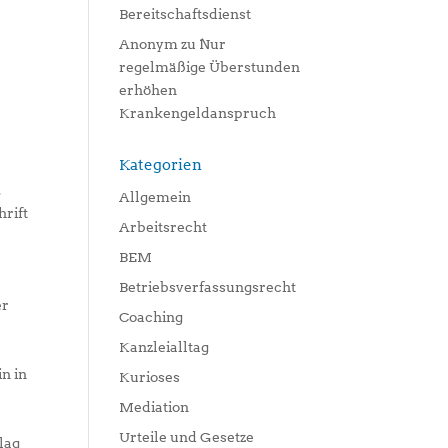
Bereitschaftsdienst
Anonym
zu
Nur
regelmäßige Überstunden
erhöhen
Krankengeldanspruch
Kategorien
.
Allgemein
hrift
Arbeitsrecht
BEM
Betriebsverfassungsrecht
er
Coaching
Kanzleialltag
n in
Kurioses
Mediation
Urteile und Gesetze
lag