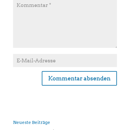
A
l
t
e
r
n
Neueste Beiträge
a