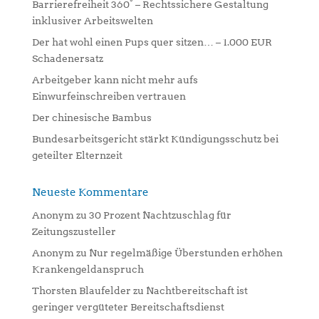
Barrierefreiheit 360° – Rechtssichere Gestaltung
t
inklusiver Arbeitswelten
i
Der hat wohl einen Pups quer sitzen… – 1.000 EUR
v
Schadenersatz
e
:
Arbeitgeber kann nicht mehr aufs
Einwurfeinschreiben vertrauen
Der chinesische Bambus
Bundesarbeitsgericht stärkt Kündigungsschutz bei
geteilter Elternzeit
Neueste Kommentare
Anonym
zu
30 Prozent Nachtzuschlag für
Zeitungszusteller
Anonym
zu
Nur regelmäßige Überstunden erhöhen
Krankengeldanspruch
Thorsten Blaufelder
zu
Nachtbereitschaft ist
geringer vergüteter Bereitschaftsdienst