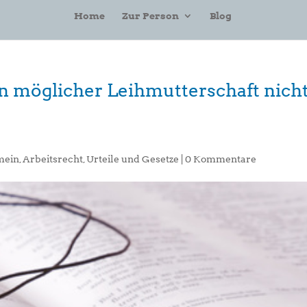
Home
Zur Person
Blog
n möglicher Leihmutterschaft nich
mein
,
Arbeitsrecht
,
Urteile und Gesetze
|
0 Kommentare