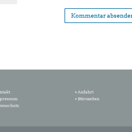
ntakt
» Anfahrt
mpressum
» Bürozeiten
tenschutz