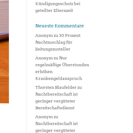
Kündigungsschutz bei
geteilter Elternzeit
Neueste Kommentare
Anonym
zu
30 Prozent
Nachtzuschlag für
Zeitungszusteller
Anonym
zu
Nur
regelmäßige Überstunden
erhöhen
Krankengeldanspruch
Thorsten Blaufelder
zu
Nachtbereitschaft ist
geringer vergüteter
Bereitschaftsdienst
Anonym
zu
Nachtbereitschaft ist
geringer vergüteter