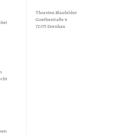
Thorsten Blaufelder
Goethestraße 4
itet
72175 Dornhan
n
echt
chen