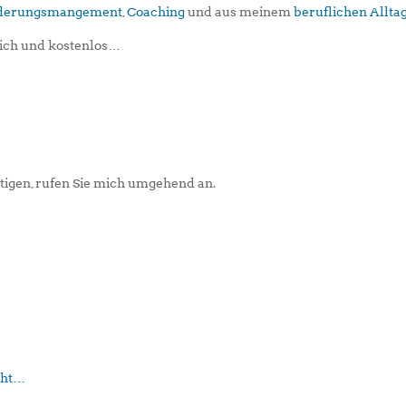
iederungsmangement
,
Coaching
und aus meinem
beruflichen Allta
ich und kostenlos…
igen, rufen Sie mich umgehend an.
eht…