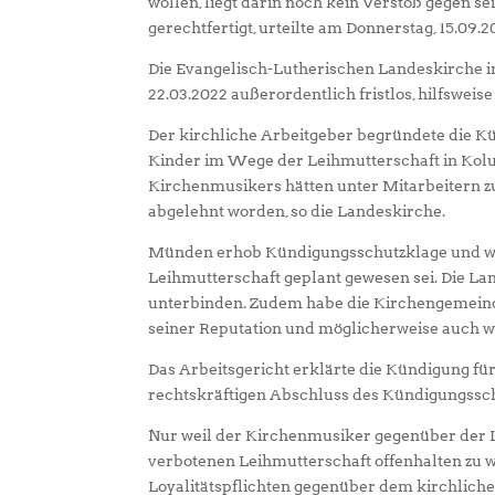
wollen, liegt darin noch kein Verstoß gegen se
gerechtfertigt, urteilte am Donnerstag, 15.09.
Die Evangelisch-Lutherischen Landeskirche
22.03.2022 außerordentlich fristlos, hilfsweise
Der kirchliche Arbeitgeber begründete die K
Kinder im Wege der Leihmutterschaft in Kolu
Kirchenmusikers hätten unter Mitarbeitern zu
abgelehnt worden, so die Landeskirche.
Münden erhob Kündigungsschutzklage und wie
Leihmutterschaft geplant gewesen sei. Die L
unterbinden. Zudem habe die Kirchengemeinde 
seiner Reputation und möglicherweise auch w
Das Arbeitsgericht erklärte die Kündigung f
rechtskräftigen Abschluss des Kündigungssch
Nur weil der Kirchenmusiker gegenüber der La
verbotenen Leihmutterschaft offenhalten zu wo
Loyalitätspflichten gegenüber dem kirchliche