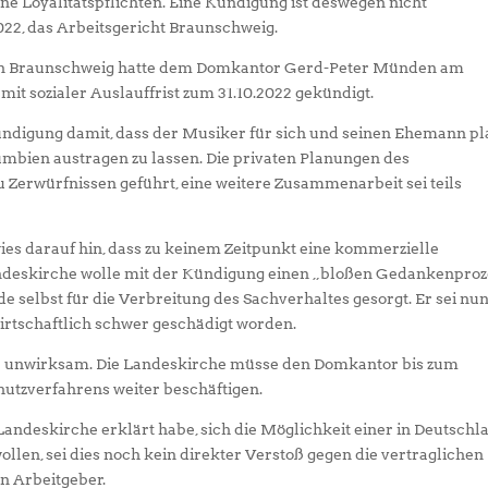
ine Loyalitätspflichten. Eine Kündigung ist deswegen nicht
2022, das Arbeitsgericht Braunschweig.
 in Braunschweig hatte dem Domkantor Gerd-Peter Münden am
 mit sozialer Auslauffrist zum 31.10.2022 gekündigt.
ündigung damit, dass der Musiker für sich und seinen Ehemann pl
mbien austragen zu lassen. Die privaten Planungen des
 Zerwürfnissen geführt, eine weitere Zusammenarbeit sei teils
s darauf hin, dass zu keinem Zeitpunkt eine kommerzielle
andeskirche wolle mit der Kündigung einen „bloßen Gedankenproz
selbst für die Verbreitung des Sachverhaltes gesorgt. Er sei nun
irtschaftlich schwer geschädigt worden.
ür unwirksam. Die Landeskirche müsse den Domkantor bis zum
utzverfahrens weiter beschäftigen.
ndeskirche erklärt habe, sich die Möglichkeit einer in Deutschl
llen, sei dies noch kein direkter Verstoß gegen die vertraglichen
n Arbeitgeber.