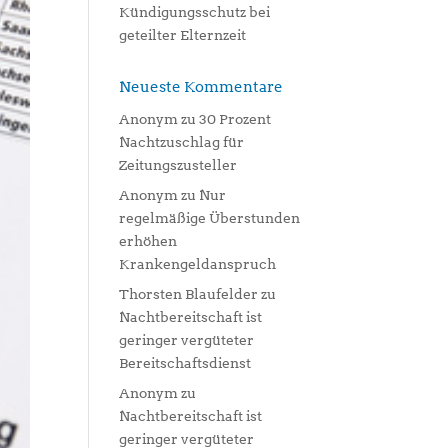
Kündigungsschutz bei
geteilter Elternzeit
Neueste Kommentare
Anonym
zu
30 Prozent
Nachtzuschlag für
Zeitungszusteller
Anonym
zu
Nur
regelmäßige Überstunden
erhöhen
Krankengeldanspruch
Thorsten Blaufelder
zu
Nachtbereitschaft ist
geringer vergüteter
Bereitschaftsdienst
Anonym
zu
Nachtbereitschaft ist
geringer vergüteter