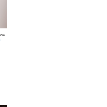
chen
g
.