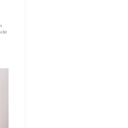
n
echt