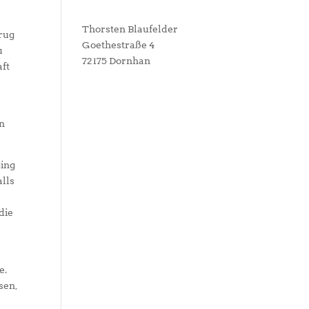
Thorsten Blaufelder
trug
Goethestraße 4
u
72175 Dornhan
aft
en
ging
alls
die
e.
sen,