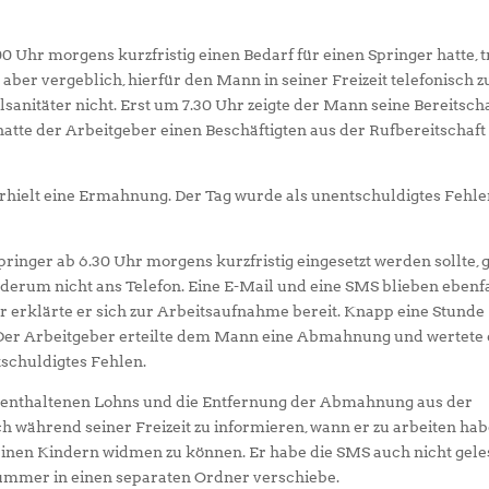
0 Uhr morgens kurzfristig einen Bedarf für einen Springer hatte, 
 aber vergeblich, hierfür den Mann in seiner Freizeit telefonisch z
sanitäter nicht. Erst um 7.30 Uhr zeigte der Mann seine Bereitsch
hatte der Arbeitgeber einen Beschäftigten aus der Rufbereitschaft
rhielt eine Ermahnung. Der Tag wurde als unentschuldigtes Fehl
inger ab 6.30 Uhr morgens kurzfristig eingesetzt werden sollte, 
wiederum nicht ans Telefon. Eine E-Mail und eine SMS blieben ebenf
r erklärte er sich zur Arbeitsaufnahme bereit. Knapp eine Stunde
. Der Arbeitgeber erteilte dem Mann eine Abmahnung und wertete 
tschuldigtes Fehlen.
orenthaltenen Lohns und die Entfernung der Abmahnung aus der
ich während seiner Freizeit zu informieren, wann er zu arbeiten hab
seinen Kindern widmen zu können. Er habe die SMS auch nicht gele
mmer in einen separaten Ordner verschiebe.