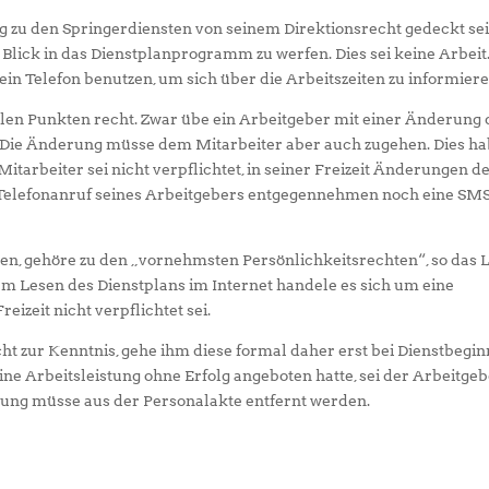
g zu den Springerdiensten von seinem Direktionsrecht gedeckt sei
Blick in das Dienstplanprogramm zu werfen. Dies sei keine Arbeit
ein Telefon benutzen, um sich über die Arbeitszeiten zu informiere
llen Punkten recht. Zwar übe ein Arbeitgeber mit einer Änderung 
s. Die Änderung müsse dem Mitarbeiter aber auch zugehen. Dies h
itarbeiter sei nicht verpflichtet, in seiner Freizeit Änderungen d
 Telefonanruf seines Arbeitgebers entgegennehmen noch eine SM
nnen, gehöre zu den „vornehmsten Persönlichkeitsrechten“, so das 
m Lesen des Dienstplans im Internet handele es sich um eine
reizeit nicht verpflichtet sei.
t zur Kenntnis, gehe ihm diese formal daher erst bei Dienstbegin
seine Arbeitsleistung ohne Erfolg angeboten hatte, sei der Arbeitge
nung müsse aus der Personalakte entfernt werden.