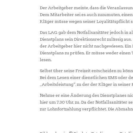
Der Arbeitgeber meinte, dass die Veranlassun
Dem Mitarbeiter sei es auch zuzumuten, einen 
Kläger müsse wegen seiner Loyalitätspflicht s
Das LAG gab dem Notfallsanitäter jedoch in a
Dienstplans sein Direktionsrecht zulässig au
der Arbeitgeber hier nicht nachgewiesen. Ein M
Dienstplans zu prüfen. Er müsse weder einen
lesen.
Selbst über seine Freizeit entscheiden zu kö
Bei dem Lesen einer dienstlichen SMS oder de
„Arbeitsleistung“, zu der der Kläger in seiner F
Nehme er eine Änderung des Dienstplanes nich
hier um 7.30 Uhr, zu. Da der Notfallsanitäter 
zur Lohnfortzahlung verpflichtet. Die Abmah