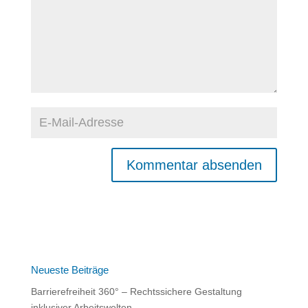
A
l
t
e
r
n
Neueste Beiträge
a
Barrierefreiheit 360° – Rechtssichere Gestaltung
t
inklusiver Arbeitswelten