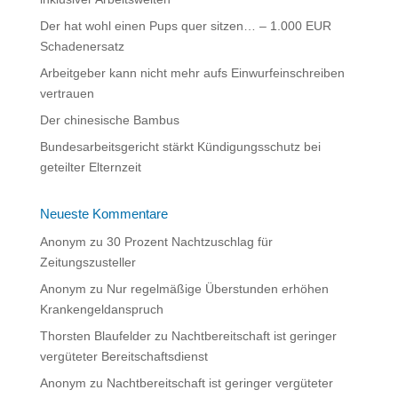
i
Der hat wohl einen Pups quer sitzen… – 1.000 EUR
v
Schadenersatz
e
:
Arbeitgeber kann nicht mehr aufs Einwurfeinschreiben
vertrauen
Der chinesische Bambus
Bundesarbeitsgericht stärkt Kündigungsschutz bei
geteilter Elternzeit
Neueste Kommentare
Anonym
zu
30 Prozent Nachtzuschlag für
Zeitungszusteller
Anonym
zu
Nur regelmäßige Überstunden erhöhen
Krankengeldanspruch
Thorsten Blaufelder
zu
Nachtbereitschaft ist geringer
vergüteter Bereitschaftsdienst
Anonym
zu
Nachtbereitschaft ist geringer vergüteter