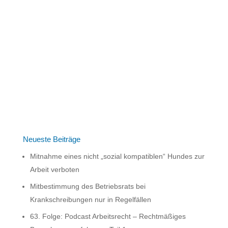
A
l
t
e
r
n
a
A
t
l
i
t
v
e
e
r
:
n
Neueste Beiträge
a
Mitnahme eines nicht „sozial kompatiblen“ Hundes zur
t
Arbeit verboten
i
v
Mitbestimmung des Betriebsrats bei
e
Krankschreibungen nur in Regelfällen
:
63. Folge: Podcast Arbeitsrecht – Rechtmäßiges