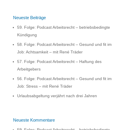
v
e
e
r
:
n
Neueste Beiträge
a
59. Folge: Podcast Arbeitsrecht – betriebsbedingte
t
Kündigung
i
v
58. Folge: Podcast Arbeitsrecht – Gesund und fit im
e
Job: Achtsamkeit – mit René Träder
:
57. Folge: Podcast Arbeitsrecht – Haftung des
Arbeitgebers
56. Folge: Podcast Arbeitsrecht – Gesund und fit im
Job: Stress – mit René Träder
Urlaubsabgeltung verjährt nach drei Jahren
Neueste Kommentare
59. Folge: Podcast Arbeitsrecht – betriebsbedingte