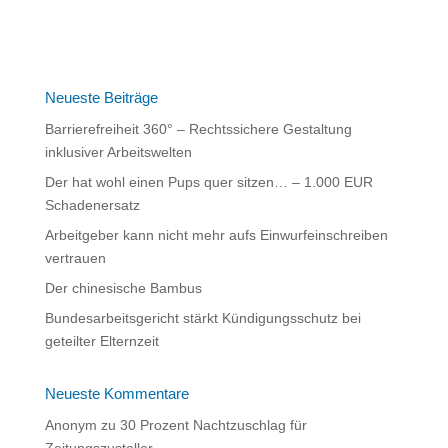
l
t
e
r
n
Neueste Beiträge
a
Barrierefreiheit 360° – Rechtssichere Gestaltung
t
inklusiver Arbeitswelten
i
Der hat wohl einen Pups quer sitzen… – 1.000 EUR
v
Schadenersatz
e
:
Arbeitgeber kann nicht mehr aufs Einwurfeinschreiben
vertrauen
Der chinesische Bambus
Bundesarbeitsgericht stärkt Kündigungsschutz bei
geteilter Elternzeit
Neueste Kommentare
Anonym
zu
30 Prozent Nachtzuschlag für